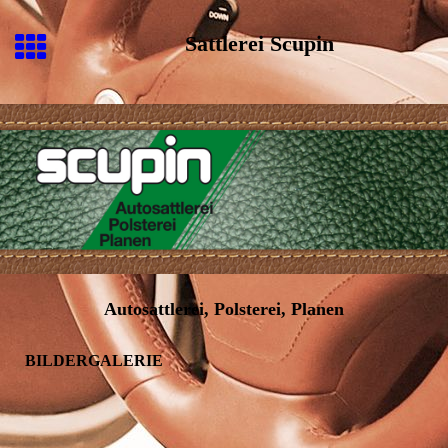
Sattlerei Scupin
Autosattlerei, Polsterei, Planen
BILDERGALERIE