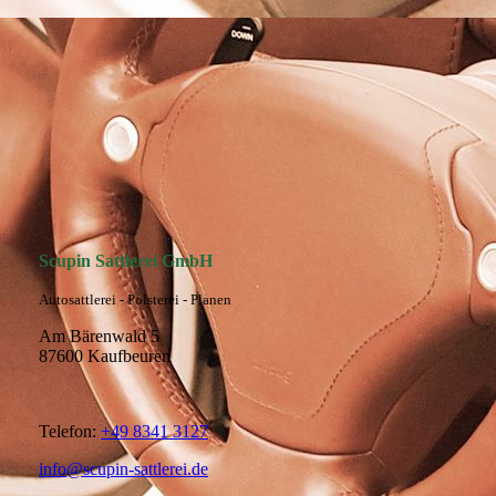
SATTLEREI SCUPIN AM BÄRENWALD
Scupin Sattlerei GmbH
Autosattlerei - Polsterei - Planen
Am Bärenwald 5
87600 Kaufbeuren
Telefon:
+49 8341 3127
info@scupin-sattlerei.de