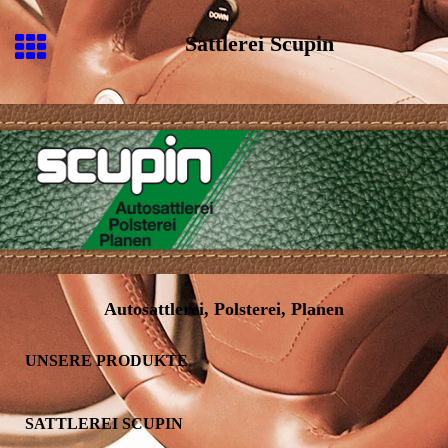
Sattlerei Scupin
Autosattlerei, Polsterei, Planen
UNSERE PRODUKTE
SATTLEREI SCUPIN