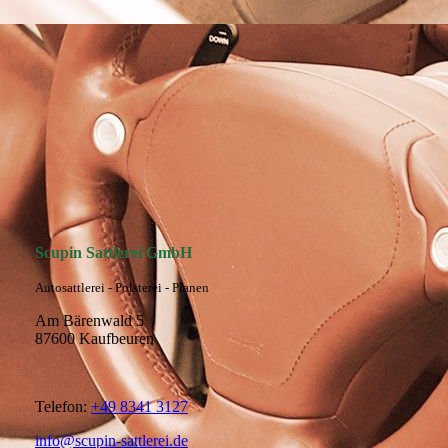
Excalibur Rücksitzanlage Verdeckhülle
Scupin Sattlerei GmbH
Autosattlerei - Polsterei - Planen
Am Bärenwald 5
87600 Kaufbeuren
Telefon:
+49 8341 3127
info@scupin-sattlerei.de